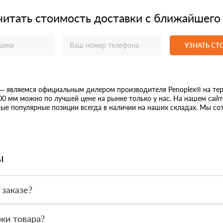
читать стоимость доставки с ближайшего
УЗНАТЬ С
— являемся официальным дилером производителя Penoplex® на тер
00 мм можно по лучшей цене на рынке только у нас. На нашем сай
е популярные позиции всегда в наличии на наших складах. Мы сот
ы
 заказе?
или по счёту. Точный формат оплаты менеджер согласует с вами д
ки товара?