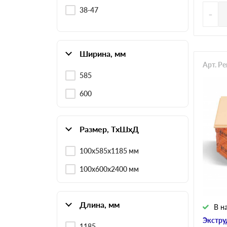
38-47
-
Ширина, мм
Арт. P
585
600
Размер, ТхШхД
100х585х1185 мм
100х600х2400 мм
Длина, мм
В н
Экстру
1185