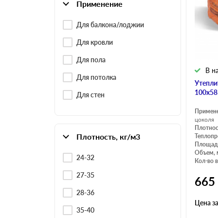
Применение
Для балкона/лоджии
Для кровли
Для пола
В н
Для потолка
Утепли
100х58
Для стен
Примен
цоколя
Плотнос
Плотность, кг/м3
Теплопр
Площадь
Объем, 
24-32
Кол-во в
27-35
665
28-36
Цена з
35-40