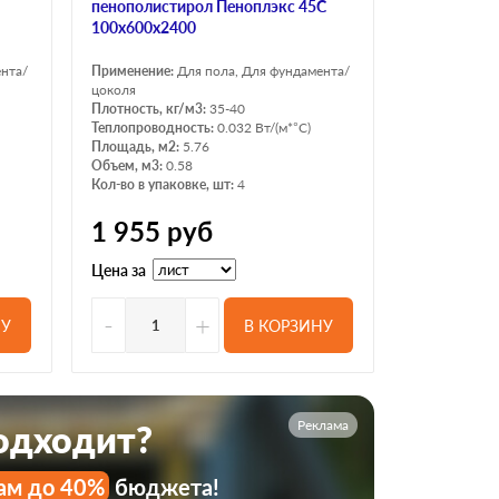
пенополистирол Пеноплэкс 45С
100х600х2400
ента/
Применение:
Для пола, Для фундамента/
цоколя
Плотность, кг/м3:
35-40
Теплопроводность:
0.032 Вт/(м*°C)
Площадь, м2:
5.76
Объем, м3:
0.58
Кол-во в упаковке, шт:
4
1 955
руб
Цена за
-
+
НУ
В КОРЗИНУ
Реклама
подходит?
ам до 40%
бюджета!