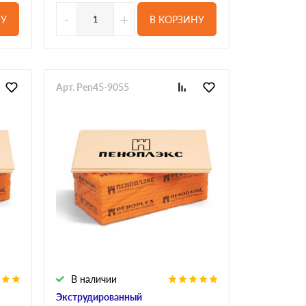
-
+
НУ
В КОРЗИНУ
Арт. Pen45-9055
В наличии
Экструдированный