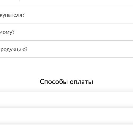
после получения. Сначала вы принимаете материал, проверяете коли
купателя?
или другой нужный адрес. Итоговая стоимость зависит от удалённос
амому?
 связаться с менеджером и оформить заявку, чтобы склад подготов
продукцию?
По запросу предоставим сопроводительные документы, сертификаты 
Способы оплаты
, возможна через системы электронных платежей.
иема материала после проверки качества и количества заказанного