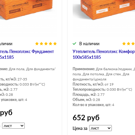
аличии
В наличии
тель Пеноплэкс Фундамент
Утеплитель Пеноплэкс Комфор
5х1185
100х585х1185
ение:
Для пола, Для фундамента/
Применение:
Для балкона/лоджии, 
пола, Для потолка, Для стен, Для
ть, кг/м3:
27-35
фундамента/цоколя
оводность:
0.033 Вт/(м*°C)
Плотность, кг/м3:
от 19
, м2:
2.77
Теплопроводность:
0.030 Вт/(м*°C)
м3:
0.28
Площадь, м2:
2.77
 упаковке, шт:
4
Объем, м3:
0.28
Кол-во в упаковке, шт:
4
руб
652
руб
а
Цена за