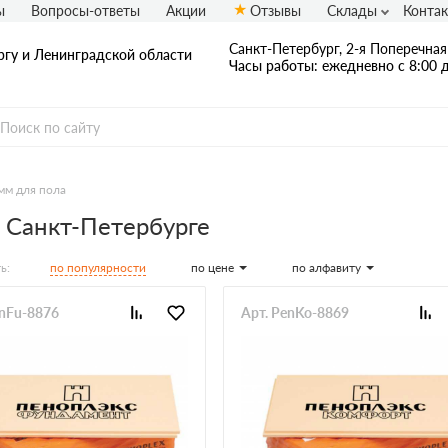
ы
Вопросы-ответы
Акции
Отзывы
Склады
Конта
Санкт-Петербург, 2-я Поперечная 
ргу и Ленинградской области
Часы работы: ежедневно с 8:00 д
мм для пола
 Санкт-Петербурге
по популярности
по цене
по алфавиту
ь:
enFu-8876
Арт. PenKo-8869