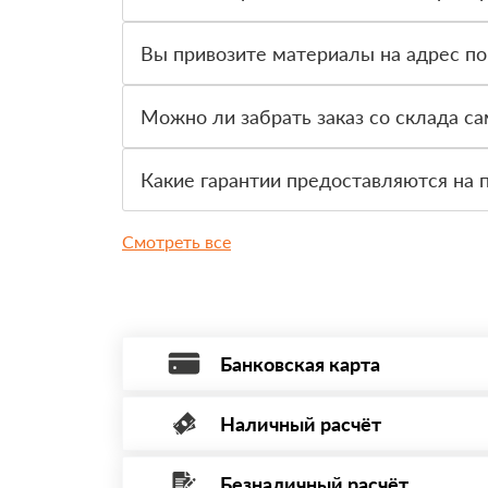
Да, для большинства заказов доступна оплата 
Вы привозите материалы на адрес по
Да, доставка оформляется на объект, участок 
Можно ли забрать заказ со склада с
Да, самовывоз доступен. Перед приездом нужно
Какие гарантии предоставляются на 
На товар действует гарантия производителя. 
Смотреть все
Банковская карта
Наличный расчёт
Оплата банковской картой, через Интернет
Минимальная сумма платежа — 1 рубль.
Безналичный расчёт
Вы можете оплатить наличными по факту пр