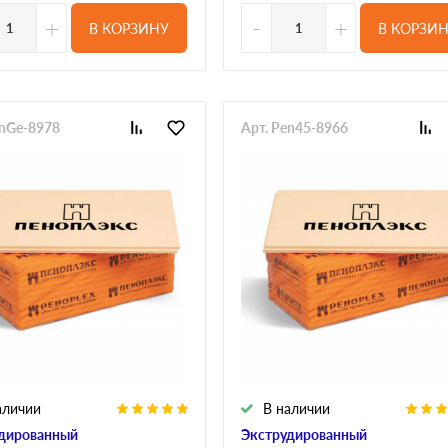
+
-
+
В КОРЗИНУ
В КОРЗИ
enGe-8978
Арт. Pen45-8966
аличии
В наличии
дированный
Экструдированный