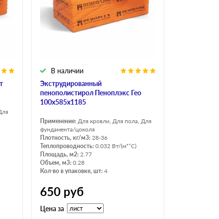
В наличии
т
Экструдированный
пенополистирол Пеноплэкс Гео
100х585х1185
Для
Применение:
Для кровли, Для пола, Для
фундамента/цоколя
Плотность, кг/м3:
28-36
Теплопроводность:
0.032 Вт/(м*°C)
Площадь, м2:
2.77
Объем, м3:
0.28
Кол-во в упаковке, шт:
4
650
руб
Цена за