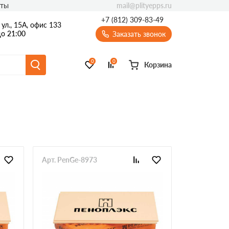
mail@plityepps.ru
кты
+7 (812) 309-83-49
ул., 15А, офис 133
о 21:00
Заказать звонок
0
0
Корзина
Арт. PenGe-8973