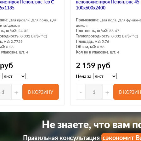
листирол Пеноплэкс Гео С
пенополистирол Пеноплэкс 45
5х1185
100х600х2400
ение:
Для кровли, Для пола, Для
Применение:
Для пола, Для фундам
нта/цоколя
цоколя
ть, кг/м3:
24-32
Плотность, кг/м3:
38-47
оводность:
0.032 Вт/(м*°C)
Теплопроводность:
0.032 Вт/(м*°C)
, м2:
2.7729
Площадь, м2:
5.76
м3:
0.28
Объем, м3:
0.58
 упаковке, шт:
4
Кол-во в упаковке, шт:
4
руб
2 159
руб
а
Цена за
+
-
+
В КОРЗИНУ
В КОРЗИ
Не знаете, что вам 
Правильная консультация
сэкономит В