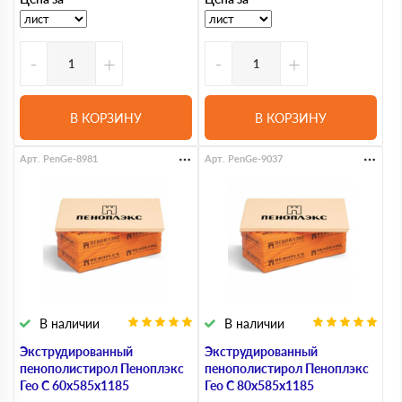
-
+
-
+
В КОРЗИНУ
В КОРЗИНУ
Арт. PenGe-8981
Арт. PenGe-9037
В наличии
В наличии
Экструдированный
Экструдированный
пенополистирол Пеноплэкс
пенополистирол Пеноплэкс
Гео С 60х585х1185
Гео С 80х585х1185