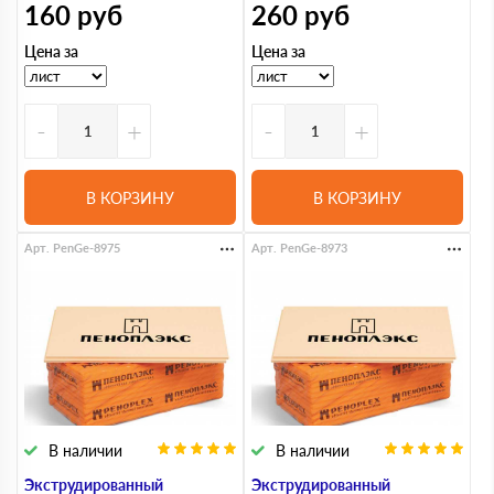
160
руб
260
руб
Цена за
Цена за
-
+
-
+
В КОРЗИНУ
В КОРЗИНУ
Арт. PenGe-8975
Арт. PenGe-8973
В наличии
В наличии
Экструдированный
Экструдированный