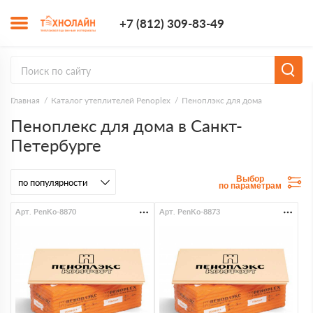
+7 (812) 309-8
+7 (812) 309-83-49
Заказать з
Главная
Каталог утеплителей Penoplex
Пеноплэкс для дома
Пеноплекс для дома в Санкт-
Петербурге
Выбор
по параметрам
Арт. PenKo-8870
Арт. PenKo-8873