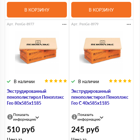
В КОРЗИНУ
В КОРЗИНУ
Арт. PenGe-8977
Арт. PenGe-8979
В наличии
В наличии
Экструдированный
Экструдированный
пенополистирол Пеноплэкс
пенополистирол Пеноплэкс
Гео 80х585х1185
Гео С 40х585х1185
Показать
Показать
информацию
информацию
510
руб
245
руб
Цена за
Цена за