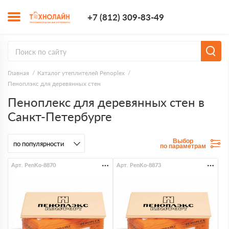
+7 (812) 309-8
+7 (812) 309-83-49
Заказать з
Главная
Каталог утеплителей Penoplex
Пеноплэкс для деревянных стен
Пеноплекс для деревянных стен в
Санкт-Петербурге
Выбор
по параметрам
Арт. PenKo-8870
Арт. PenKo-8873