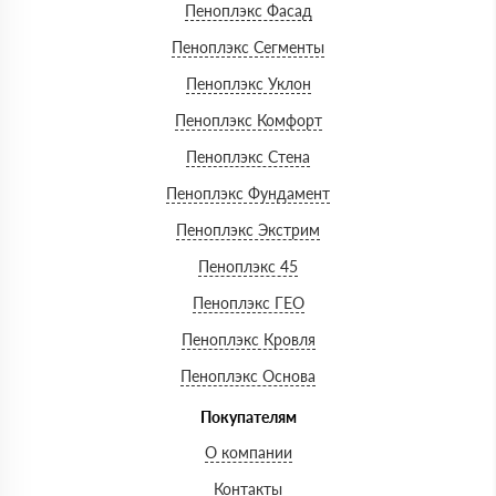
Пеноплэкс Фасад
Пеноплэкс Сегменты
Пеноплэкс Уклон
Пеноплэкс Комфорт
Пеноплэкс Стена
Пеноплэкс Фундамент
Пеноплэкс Экстрим
Пеноплэкс 45
Пеноплэкс ГЕО
Пеноплэкс Кровля
Пеноплэкс Основа
Покупателям
О компании
Контакты