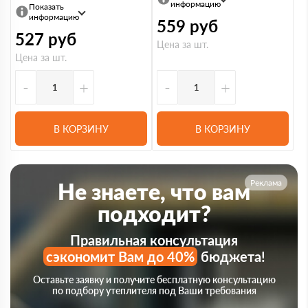
информацию
Показать
информацию
559
руб
527
руб
Цена за шт.
Цена за шт.
-
+
-
+
В КОРЗИНУ
В КОРЗИНУ
Реклама
Не знаете, что вам
подходит?
Правильная консультация
сэкономит Вам до 40%
бюджета!
Оставьте заявку и получите бесплатную консультацию
по подбору утеплителя под Ваши требования