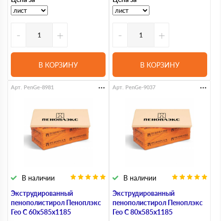
-
+
-
+
В КОРЗИНУ
В КОРЗИНУ
Арт. PenGe-8981
Арт. PenGe-9037
В наличии
В наличии
Экструдированный
Экструдированный
пенополистирол Пеноплэкс
пенополистирол Пеноплэкс
Гео С 60х585х1185
Гео С 80х585х1185