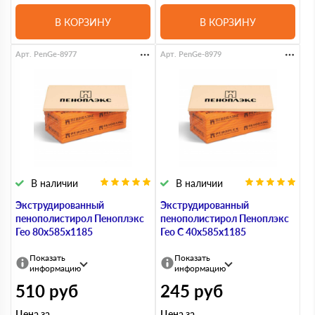
В КОРЗИНУ
В КОРЗИНУ
Арт. PenGe-8977
Арт. PenGe-8979
В наличии
В наличии
Экструдированный
Экструдированный
пенополистирол Пеноплэкс
пенополистирол Пеноплэкс
Гео 80х585х1185
Гео С 40х585х1185
Показать
Показать
информацию
информацию
510
руб
245
руб
Цена за
Цена за