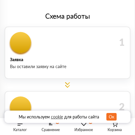
Схема работы
Заявка
Вы оставили заявку на сайте
Мы используем
cookie
для работы сайта
Ок
0
0
Подтверждение заказа
Каталог
Сравнение
Избранное
Корзина
Менеджер связывается с вами для обработки и