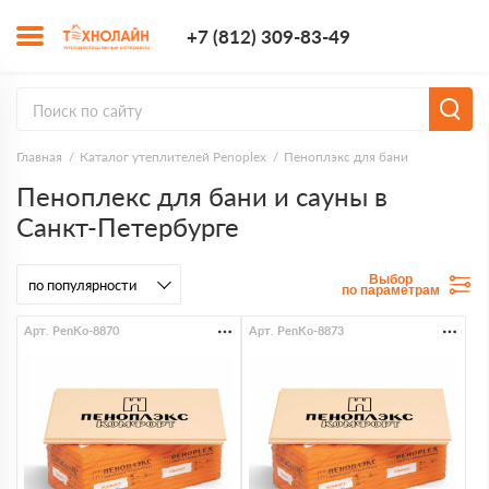
+7 (812) 309-8
+7 (812) 309-83-49
Заказать з
Главная
Каталог утеплителей Penoplex
Пеноплэкс для бани
Пеноплекс для бани и сауны в
Санкт-Петербурге
Выбор
по параметрам
Арт. PenKo-8870
Арт. PenKo-8873