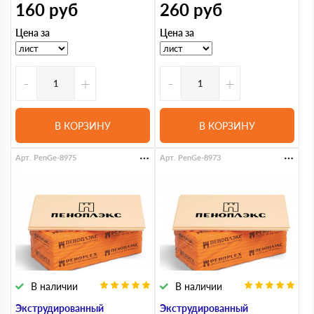
160
руб
260
руб
Цена за
Цена за
-
+
-
+
В КОРЗИНУ
В КОРЗИНУ
Арт. PenGe-8975
Арт. PenGe-8973
В наличии
В наличии
Экструдированный
Экструдированный