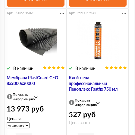
Арт. PlaMe-15028
Арт. PenDlP-9142
В наличии
В наличии
Мембрана PlastGuard GEO
Клей-пена
8х2000х20000
профессиональный
Пеноплэкс Fastfix 750 мл
Показать
информацию
Показать
информацию
13 973
руб
527
руб
Цена за
Цена за шт.