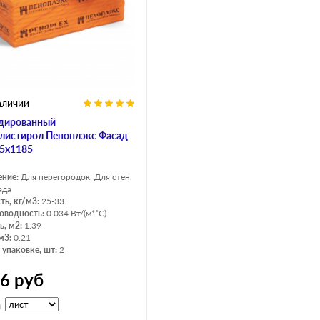
аличии
дированный
листирол Пеноплэкс Фасад
5х1185
ение:
Для перегородок, Для стен,
ада
ть, кг/м3:
25-33
оводность:
0.034 Вт/(м*°C)
, м2:
1.39
м3:
0.21
 упаковке, шт:
2
96
руб
а