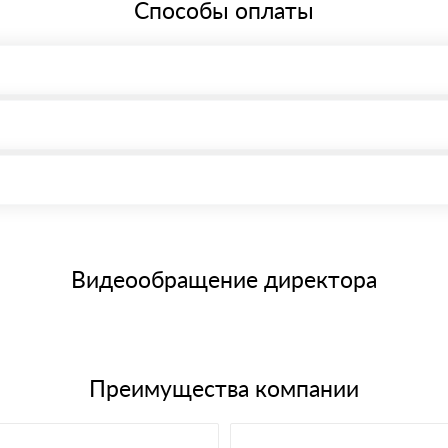
Способы оплаты
, возможна через системы электронных платежей.
иема материала после проверки качества и количества заказанного
15 и не более 19 символов
е номенклатуру товара, количество. После оплаты осуществляется 
щим банковским картам
Видеообращение директора
Преимущества компании