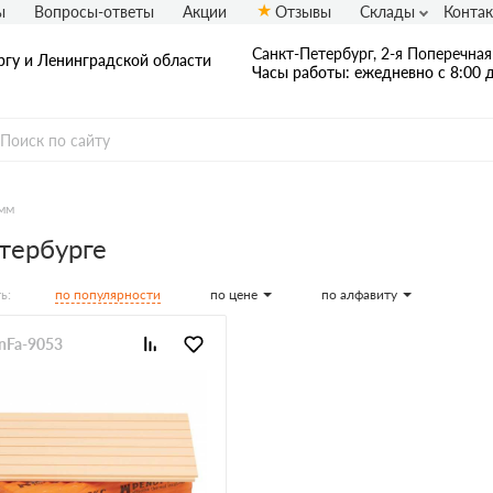
ы
Вопросы-ответы
Акции
Отзывы
Склады
Конта
Санкт-Петербург, 2-я Поперечная 
ргу и Ленинградской области
Часы работы: ежедневно с 8:00 д
мм
тербурге
по популярности
по цене
по алфавиту
ь:
enFa-9053