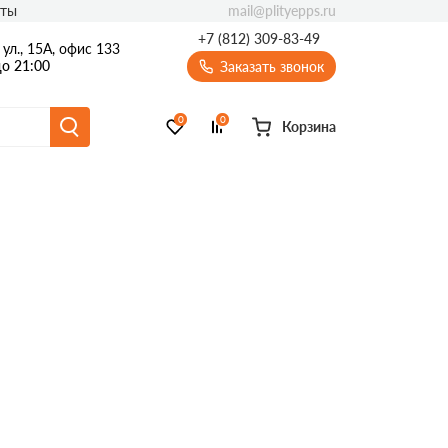
mail@plityepps.ru
кты
+7 (812) 309-83-49
ул., 15А, офис 133
о 21:00
Заказать звонок
0
0
Корзина