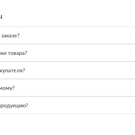
ы
 заказе?
или по счёту. Точный формат оплаты менеджер согласует с вами д
ки товара?
после получения. Сначала вы принимаете материал, проверяете коли
купателя?
или другой нужный адрес. Итоговая стоимость зависит от удалённос
амому?
 связаться с менеджером и оформить заявку, чтобы склад подготов
продукцию?
По запросу предоставим сопроводительные документы, сертификаты 