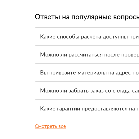
Ответы на популярные вопрос
Какие способы расчёта доступны при
Оплатить материалы можно наличными, картой 
Можно ли рассчитаться после провер
Да, для большинства заказов доступна оплата 
Вы привозите материалы на адрес по
Да, доставка оформляется на объект, участок 
Можно ли забрать заказ со склада с
Да, самовывоз доступен. Перед приездом нужно
Какие гарантии предоставляются на 
На товар действует гарантия производителя. 
Смотреть все