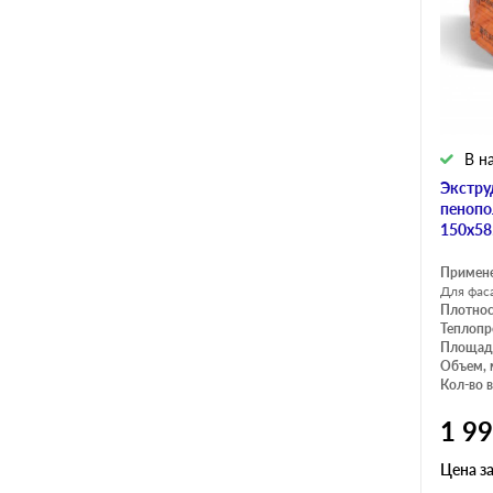
В н
Экстру
пенопо
150х58
Примен
Для фас
Плотнос
Теплопр
Площадь
Объем, 
Кол-во в
1 9
Цена з