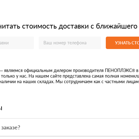
читать стоимость доставки с ближайшего
УЗНАТЬ С
 — являемся официальным дилером производителя ПЕНОПЛЭКС® в 
только у нас. На нашем сайте представлена самая полная номенкл
 наличии на наших складах. Мы сотрудничаем как с частными лицам
ы
 заказе?
или по счёту. Точный формат оплаты менеджер согласует с вами д