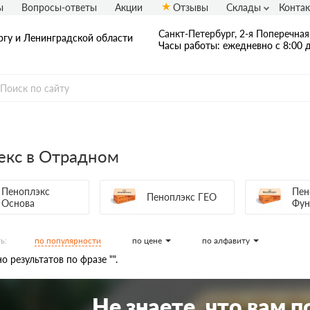
ы
Вопросы-ответы
Акции
Отзывы
Склады
Конта
Санкт-Петербург, 2-я Поперечная 
ргу и Ленинградской области
Часы работы: ежедневно с 8:00 д
екс в Отрадном
Пеноплэкс
Пен
Пеноплэкс ГЕО
Основа
Фун
по популярности
по цене
по алфавиту
ь:
о результатов по фразе "".
Не знаете, что вам 