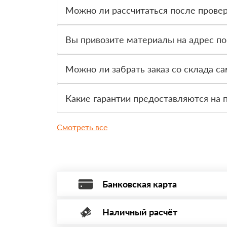
Можно ли рассчитаться после провер
Да, для большинства заказов доступна оплата 
Вы привозите материалы на адрес по
Да, доставка оформляется на объект, участок 
Можно ли забрать заказ со склада с
Да, самовывоз доступен. Перед приездом нужно
Какие гарантии предоставляются на 
На товар действует гарантия производителя. 
Смотреть все
Банковская карта
Наличный расчёт
Оплата банковской картой, через Интернет