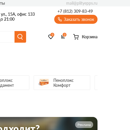
mail@plityepps.ru
кты
+7 (812) 309-83-49
ул., 15А, офис 133
о 21:00
Заказать звонок
0
0
Корзина
оплэкс
Пеноплэкс
Пеноплэ
дамент
Комфорт
Реклама
подходит?