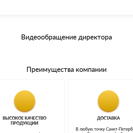
иема материала после проверки качества и количества заказанного
15 и не более 19 символов
е номенклатуру товара, количество. После оплаты осуществляется 
щим банковским картам
Видеообращение директора
Преимущества компании
ВЫСОКОЕ КАЧЕСТВО
ДОСТАВКА
ПРОДУКЦИИ
В любую точку Санкт-Петерб