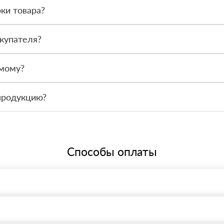
ки товара?
после получения. Сначала вы принимаете материал, проверяете коли
купателя?
или другой нужный адрес. Итоговая стоимость зависит от удалённос
амому?
 связаться с менеджером и оформить заявку, чтобы склад подготов
продукцию?
По запросу предоставим сопроводительные документы, сертификаты 
Способы оплаты
, возможна через системы электронных платежей.