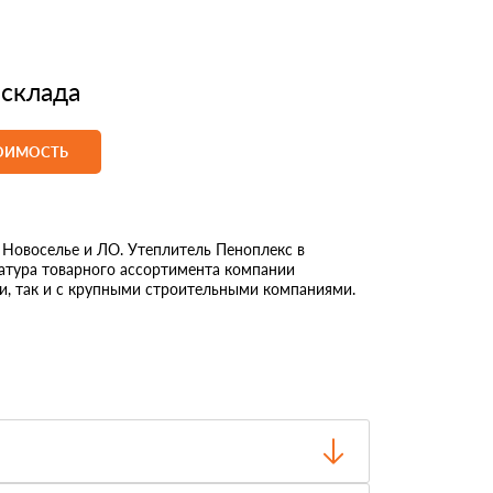
 склада
ТОИМОСТЬ
овоселье и ЛО. Утеплитель Пеноплекс в
латура товарного ассортимента компании
и, так и с крупными строительными компаниями.
о отгрузки.