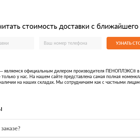
читать стоимость доставки с ближайшего
УЗНАТЬ С
 — являемся официальным дилером производителя ПЕНОПЛЭКС® в Н
 только у нас. На нашем сайте представлена самая полная номенк
 наличии на наших складах. Мы сотрудничаем как с частными лицам
ы
 заказе?
или по счёту. Точный формат оплаты менеджер согласует с вами д