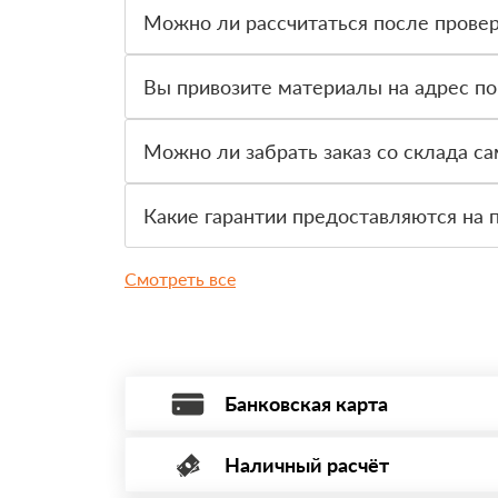
Можно ли рассчитаться после провер
Да, для большинства заказов доступна оплата 
Вы привозите материалы на адрес по
Да, доставка оформляется на объект, участок 
Можно ли забрать заказ со склада с
Да, самовывоз доступен. Перед приездом нужно
Какие гарантии предоставляются на 
На товар действует гарантия производителя. 
Смотреть все
Банковская карта
Наличный расчёт
Оплата банковской картой, через Интернет