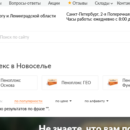
ы
Вопросы-ответы
Акции
Отзывы
Склады
Конта
Санкт-Петербург, 2-я Поперечная 
ргу и Ленинградской области
Часы работы: ежедневно с 8:00 д
кс в Новоселье
Пеноплэкс
Пен
Пеноплэкс ГЕО
Основа
Фун
по популярности
по цене
по алфавиту
ь:
о результатов по фразе "".
Не знаете, что вам 