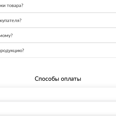
ки товара?
после получения. Сначала вы принимаете материал, проверяете коли
купателя?
или другой нужный адрес. Итоговая стоимость зависит от удалённос
амому?
 связаться с менеджером и оформить заявку, чтобы склад подготов
продукцию?
По запросу предоставим сопроводительные документы, сертификаты 
Способы оплаты
, возможна через системы электронных платежей.