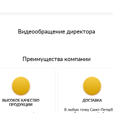
иема материала после проверки качества и количества заказанного
15 и не более 19 символов
е номенклатуру товара, количество. После оплаты осуществляется 
щим банковским картам
Видеообращение директора
Преимущества компании
ВЫСОКОЕ КАЧЕСТВО
ДОСТАВКА
ПРОДУКЦИИ
В любую точку Санкт-Петерб