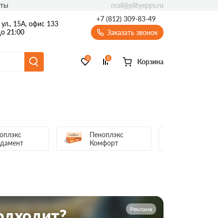
mail@plityepps.ru
кты
+7 (812) 309-83-49
ул., 15А, офис 133
о 21:00
Заказать звонок
0
0
Корзина
оплэкс
Пеноплэкс
Пеноплэ
дамент
Комфорт
Реклама
подходит?