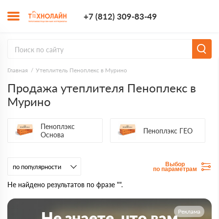
+7 (812) 309-8
+7 (812) 309-83-49
Заказать з
Главная
Утеплитель Пеноплекс в Мурино
Продажа утеплителя Пеноплекс в
Мурино
Пеноплэкс
Пеноплэкс ГЕО
Основа
Выбор
по параметрам
Не найдено результатов по фразе "".
Реклама
Не знаете, что вам