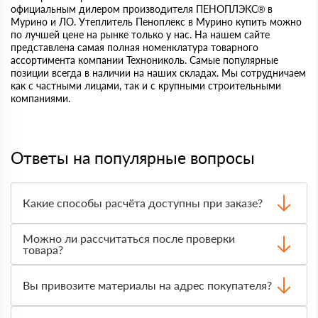
официальным дилером производителя ПЕНОПЛЭКС® в
Мурино и ЛО. Утеплитель Пеноплекс в Мурино купить можно
по лучшей цене на рынке только у нас. На нашем сайте
представлена самая полная номенклатура товарного
ассортимента компании Технониколь. Самые популярные
позиции всегда в наличии на наших складах. Мы сотрудничаем
как с частными лицами, так и с крупными строительными
компаниями.
Ответы на популярные вопросы
Какие способы расчёта доступны при заказе?
Оплатить материалы можно наличными, картой или по
Можно ли рассчитаться после проверки
счёту. Точный формат оплаты менеджер согласует с
товара?
вами до отгрузки.
Да, для большинства заказов доступна оплата после
получения. Сначала вы принимаете материал,
Вы привозите материалы на адрес покупателя?
проверяете количество и внешний вид, затем
оплачиваете.
Да, доставка оформляется на объект, участок или