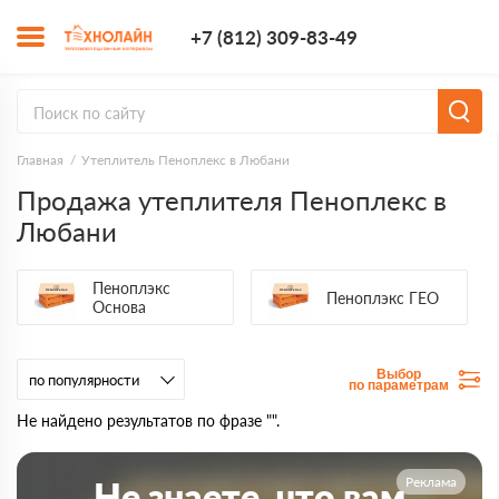
+7 (812) 309-8
+7 (812) 309-83-49
Заказать з
Главная
Утеплитель Пеноплекс в Любани
Продажа утеплителя Пеноплекс в
Любани
Пеноплэкс
Пеноплэкс ГЕО
Основа
Выбор
по параметрам
Не найдено результатов по фразе "".
Реклама
Не знаете, что вам