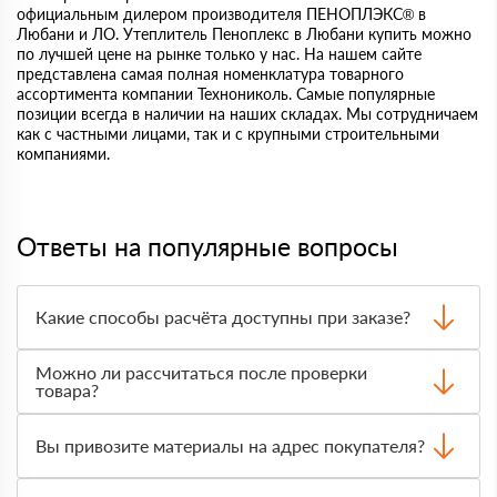
официальным дилером производителя ПЕНОПЛЭКС® в
Любани и ЛО. Утеплитель Пеноплекс в Любани купить можно
по лучшей цене на рынке только у нас. На нашем сайте
представлена самая полная номенклатура товарного
ассортимента компании Технониколь. Самые популярные
позиции всегда в наличии на наших складах. Мы сотрудничаем
как с частными лицами, так и с крупными строительными
компаниями.
Ответы на популярные вопросы
Какие способы расчёта доступны при заказе?
Оплатить материалы можно наличными, картой или по
Можно ли рассчитаться после проверки
счёту. Точный формат оплаты менеджер согласует с
товара?
вами до отгрузки.
Да, для большинства заказов доступна оплата после
получения. Сначала вы принимаете материал,
Вы привозите материалы на адрес покупателя?
проверяете количество и внешний вид, затем
оплачиваете.
Да, доставка оформляется на объект, участок или