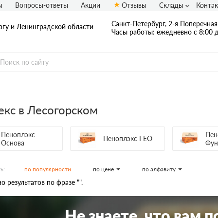
ы
Вопросы-ответы
Акции
Отзывы
Склады
Конта
Санкт-Петербург, 2-я Поперечная 
ргу и Ленинградской области
Часы работы: ежедневно с 8:00 д
кс в Лесогорском
Пеноплэкс
Пен
Пеноплэкс ГЕО
Основа
Фун
по популярности
по цене
по алфавиту
ь:
о результатов по фразе "".
Не знаете, что вам 