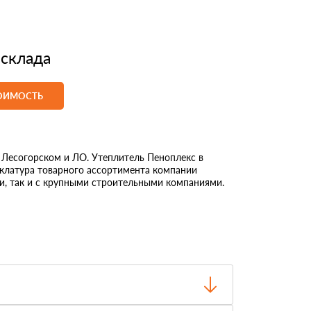
 склада
ТОИМОСТЬ
есогорском и ЛО. Утеплитель Пеноплекс в
нклатура товарного ассортимента компании
и, так и с крупными строительными компаниями.
о отгрузки.