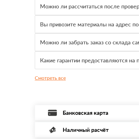
Можно ли рассчитаться после провер
Да, для большинства заказов доступна оплата 
Вы привозите материалы на адрес по
Да, доставка оформляется на объект, участок 
Можно ли забрать заказ со склада с
Да, самовывоз доступен. Перед приездом нужно
Какие гарантии предоставляются на 
На товар действует гарантия производителя. 
Смотреть все
Банковская карта
Наличный расчёт
Оплата банковской картой, через Интернет