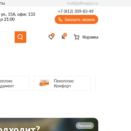
mail@plityepps.ru
кты
+7 (812) 309-83-49
ул., 15А, офис 133
о 21:00
Заказать звонок
0
0
Корзина
оплэкс
Пеноплэкс
Пеноплэ
дамент
Комфорт
Реклама
подходит?