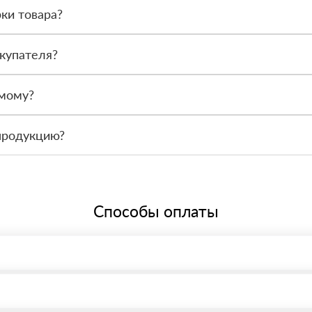
ки товара?
после получения. Сначала вы принимаете материал, проверяете коли
купателя?
или другой нужный адрес. Итоговая стоимость зависит от удалённос
амому?
 связаться с менеджером и оформить заявку, чтобы склад подготов
продукцию?
По запросу предоставим сопроводительные документы, сертификаты 
Способы оплаты
, возможна через системы электронных платежей.