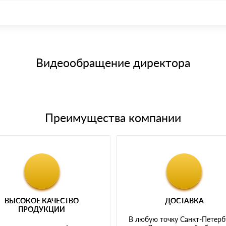
иема материала после проверки качества и количества заказанного
15 и не более 19 символов
е номенклатуру товара, количество. После оплаты осуществляется 
щим банковским картам
Видеообращение директора
Преимущества компании
ВЫСОКОЕ КАЧЕСТВО
ДОСТАВКА
ПРОДУКЦИИ
В любую точку Санкт-Петерб