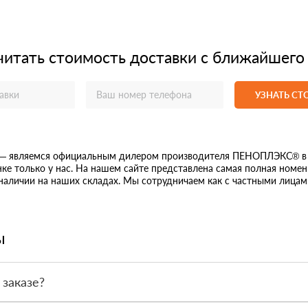
читать стоимость доставки с ближайшего
УЗНАТЬ С
 — являемся официальным дилером производителя ПЕНОПЛЭКС® в Л
ке только у нас. На нашем сайте представлена самая полная номе
 наличии на наших складах. Мы сотрудничаем как с частными лицам
ы
 заказе?
или по счёту. Точный формат оплаты менеджер согласует с вами д