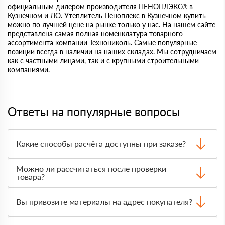
официальным дилером производителя ПЕНОПЛЭКС® в
Кузнечном и ЛО. Утеплитель Пеноплекс в Кузнечном купить
можно по лучшей цене на рынке только у нас. На нашем сайте
представлена самая полная номенклатура товарного
ассортимента компании Технониколь. Самые популярные
позиции всегда в наличии на наших складах. Мы сотрудничаем
как с частными лицами, так и с крупными строительными
компаниями.
Ответы на популярные вопросы
Какие способы расчёта доступны при заказе?
Оплатить материалы можно наличными, картой или по
Можно ли рассчитаться после проверки
счёту. Точный формат оплаты менеджер согласует с
товара?
вами до отгрузки.
Да, для большинства заказов доступна оплата после
получения. Сначала вы принимаете материал,
Вы привозите материалы на адрес покупателя?
проверяете количество и внешний вид, затем
оплачиваете.
Да, доставка оформляется на объект, участок или