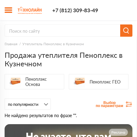
+7 (812) 309-8
+7 (812) 309-83-49
Заказать з
Главная
Утеплитель Пеноплекс в Кузнечном
Продажа утеплителя Пеноплекс в
Кузнечном
Пеноплэкс
Пеноплэкс ГЕО
Основа
Выбор
по параметрам
Не найдено результатов по фразе "".
Реклама
Не знаете, что вам