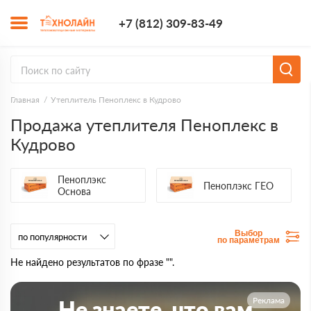
+7 (812) 309-8
+7 (812) 309-83-49
Заказать з
Главная
Утеплитель Пеноплекс в Кудрово
Продажа утеплителя Пеноплекс в
Кудрово
Пеноплэкс
Пеноплэкс ГЕО
Основа
Выбор
по параметрам
Не найдено результатов по фразе "".
Реклама
Не знаете, что вам