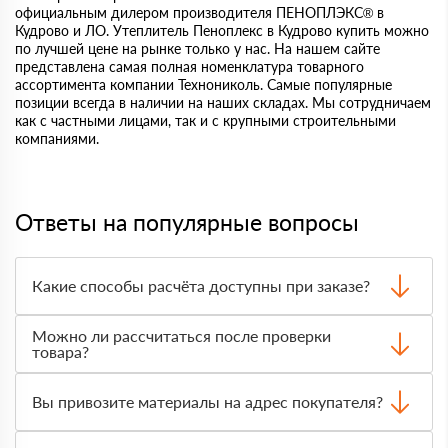
официальным дилером производителя ПЕНОПЛЭКС® в
Кудрово и ЛО. Утеплитель Пеноплекс в Кудрово купить можно
по лучшей цене на рынке только у нас. На нашем сайте
представлена самая полная номенклатура товарного
ассортимента компании Технониколь. Самые популярные
позиции всегда в наличии на наших складах. Мы сотрудничаем
как с частными лицами, так и с крупными строительными
компаниями.
Ответы на популярные вопросы
Какие способы расчёта доступны при заказе?
Оплатить материалы можно наличными, картой или по
Можно ли рассчитаться после проверки
счёту. Точный формат оплаты менеджер согласует с
товара?
вами до отгрузки.
Да, для большинства заказов доступна оплата после
получения. Сначала вы принимаете материал,
Вы привозите материалы на адрес покупателя?
проверяете количество и внешний вид, затем
оплачиваете.
Да, доставка оформляется на объект, участок или