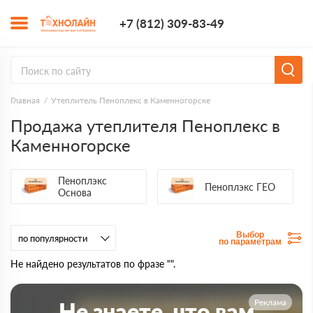
+7 (812) 309-8
+7 (812) 309-83-49
Заказать з
Главная
Утеплитель Пеноплекс в Каменногорске
Продажа утеплителя Пеноплекс в
Каменногорске
Пеноплэкс
Пеноплэкс ГЕО
Основа
Выбор
по параметрам
Не найдено результатов по фразе "".
Реклама
Не знаете, что вам