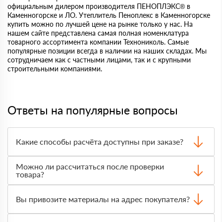
официальным дилером производителя ПЕНОПЛЭКС® в
Каменногорске и ЛО. Утеплитель Пеноплекс в Каменногорске
купить можно по лучшей цене на рынке только у нас. На
нашем сайте представлена самая полная номенклатура
товарного ассортимента компании Технониколь. Самые
популярные позиции всегда в наличии на наших складах. Мы
сотрудничаем как с частными лицами, так и с крупными
строительными компаниями.
Ответы на популярные вопросы
Какие способы расчёта доступны при заказе?
Оплатить материалы можно наличными, картой или по
Можно ли рассчитаться после проверки
счёту. Точный формат оплаты менеджер согласует с
товара?
вами до отгрузки.
Да, для большинства заказов доступна оплата после
получения. Сначала вы принимаете материал,
Вы привозите материалы на адрес покупателя?
проверяете количество и внешний вид, затем
оплачиваете.
Да, доставка оформляется на объект, участок или