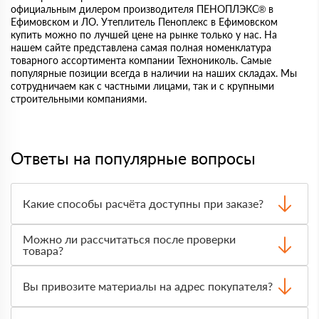
официальным дилером производителя ПЕНОПЛЭКС® в
Ефимовском и ЛО. Утеплитель Пеноплекс в Ефимовском
купить можно по лучшей цене на рынке только у нас. На
нашем сайте представлена самая полная номенклатура
товарного ассортимента компании Технониколь. Самые
популярные позиции всегда в наличии на наших складах. Мы
сотрудничаем как с частными лицами, так и с крупными
строительными компаниями.
Ответы на популярные вопросы
Какие способы расчёта доступны при заказе?
Оплатить материалы можно наличными, картой или по
Можно ли рассчитаться после проверки
счёту. Точный формат оплаты менеджер согласует с
товара?
вами до отгрузки.
Да, для большинства заказов доступна оплата после
получения. Сначала вы принимаете материал,
Вы привозите материалы на адрес покупателя?
проверяете количество и внешний вид, затем
оплачиваете.
Да, доставка оформляется на объект, участок или