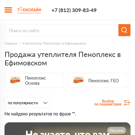
+7 (812) 309-8
+7 (812) 309-83-49
Заказать з
Главная
Утеплитель Пеноплекс в Ефимовском
Продажа утеплителя Пеноплекс в
Ефимовском
Пеноплэкс
Пеноплэкс ГЕО
Основа
Выбор
по параметрам
Не найдено результатов по фразе "".
Реклама
Не знаете, что вам